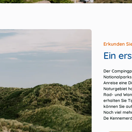
Erkunden Si
Ein er
Der Campingpl
Nationalparks
Anreise eine D
Naturgebiet h
Rad- und Wand
erhalten Sie 
können Sie au
Noch viel meh
De Kennemerd