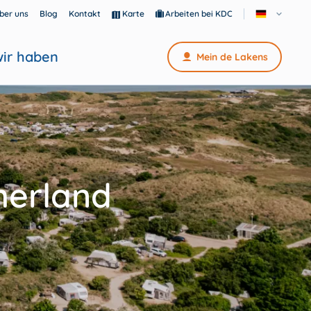
ber uns
Blog
Kontakt
Karte
Arbeiten bei KDC
ir haben
Mein de Lakens
merland