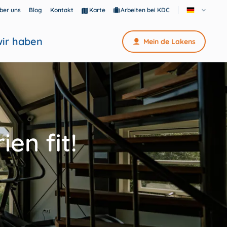
ber uns
Blog
Kontakt
Karte
Arbeiten bei KDC
ir haben
Mein de Lakens
ien fit!